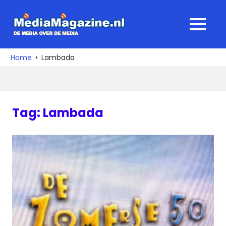
Ga
naar
MediaMagaz
MENU
de
De
inhoud
media
Home
Lambada
over
de
media
Tag:
Lambada