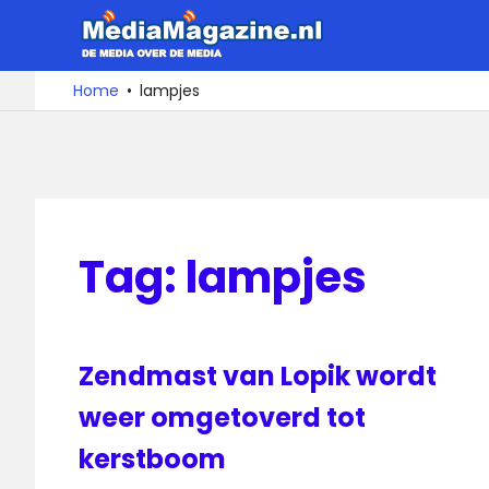
Ga
MediaMa
naar
de
De
Home
lampjes
media
inhoud
over
de
media
Tag:
lampjes
Zendmast van Lopik wordt
weer omgetoverd tot
kerstboom