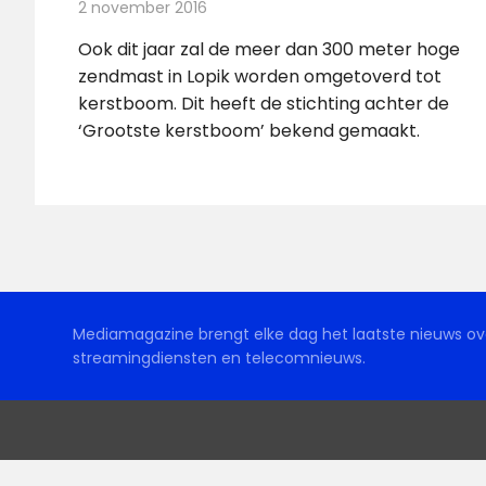
2 november 2016
Redactie
Nieuws
,
Radionieuws
,
Telecom
Ook dit jaar zal de meer dan 300 meter hoge
zendmast in Lopik worden omgetoverd tot
kerstboom. Dit heeft de stichting achter de
‘Grootste kerstboom’ bekend gemaakt.
Mediamagazine brengt elke dag het laatste nieuws ove
streamingdiensten en telecomnieuws.