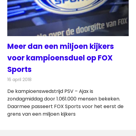
Meer dan een miljoen kijkers
voor kampioensduel op FOX
Sports
16 april 2018
Redactie
Nieuws
,
Televisienieuws
De kampioenswedstrijd PSV – Ajax is
zondagmiddag door 1.061.000 mensen bekeken.
Daarmee passeert FOX Sports voor het eerst de
grens van een miljoen kijkers