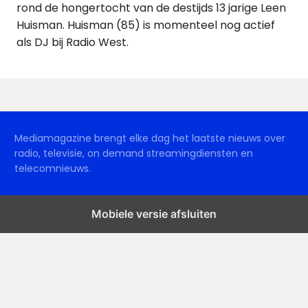
rond de hongertocht van de destijds 13 jarige Leen
Huisman. Huisman (85) is momenteel nog actief
als DJ bij Radio West.
Mediamagazine brengt elke dag het laatste nieuws over
radio, televisie, on demand streamingdiensten en
telecomnieuws.
Mobiele versie afsluiten