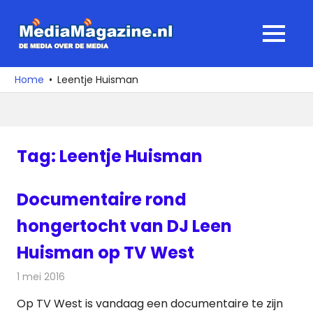
Ga
naar
MediaMagaz
MENU
de
De
inhoud
media
Home
Leentje Huisman
over
de
media
Tag:
Leentje Huisman
Documentaire rond
hongertocht van DJ Leen
Huisman op TV West
1 mei 2016
Redactie
Nieuws
,
Radionieuws
,
Televisienieuws
Op TV West is vandaag een documentaire te zijn