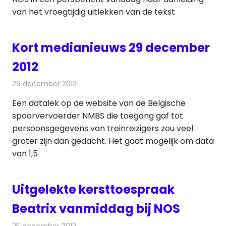
van het vroegtijdig uitlekken van de tekst
Kort medianieuws 29 december
2012
29 december 2012
Redactie
Andere media over de media
Een datalek op de website van de Belgische
spoorvervoerder NMBS die toegang gaf tot
persoonsgegevens van treinreizigers zou veel
groter zijn dan gedacht. Het gaat mogelijk om data
van 1,5
Uitgelekte kersttoespraak
Beatrix vanmiddag bij NOS
25 december 2012
Redactie
Televisienieuws