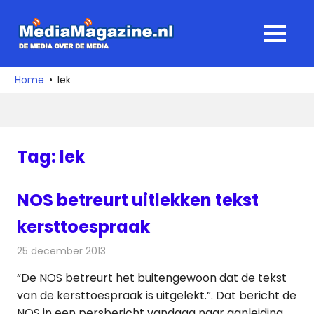
Ga
naar
MediaMagaz
MENU
de
De
inhoud
media
Home
lek
over
de
media
Tag:
lek
NOS betreurt uitlekken tekst
kersttoespraak
25 december 2013
Redactie
Televisienieuws
“De NOS betreurt het buitengewoon dat de tekst
van de kersttoespraak is uitgelekt.”. Dat bericht de
NOS in een persbericht vandaag naar aanleiding