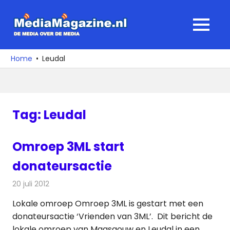
Ga
naar
MediaMagaz
MENU
de
De
inhoud
media
Home
Leudal
over
de
media
Tag:
Leudal
Omroep 3ML start
donateursactie
20 juli 2012
Redactie
Radionieuws
Lokale omroep Omroep 3ML is gestart met een
donateursactie ‘Vrienden van 3ML’. Dit bericht de
lokale omroep van Maasgouw en Leudal in een