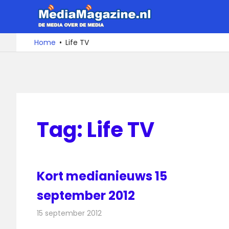
Ga
MediaMa
naar
de
De
Home
Life TV
media
inhoud
over
de
media
Tag:
Life TV
Kort medianieuws 15
september 2012
15 september 2012
Redactie
Andere media over de media