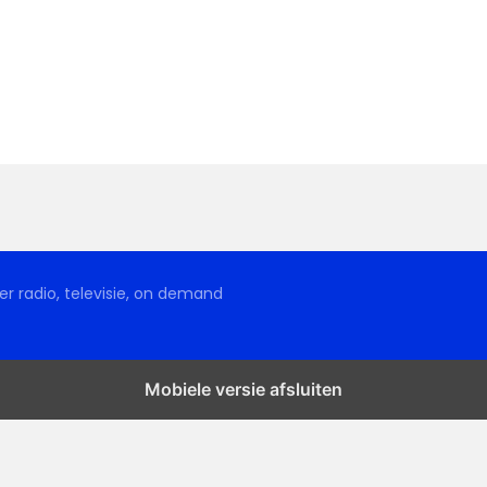
r radio, televisie, on demand
Mobiele versie afsluiten