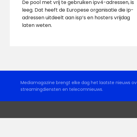
De pool met vrij te gebruiken ipv4-adressen, is
leeg. Dat heeft de Europese organisatie die ip-
adressen uitdeelt aan isp’s en hosters vrijdag
laten weten.
Mediamagazine brengt elke dag het laatste nieuws ove
streamingdiensten en telecomnieuws.