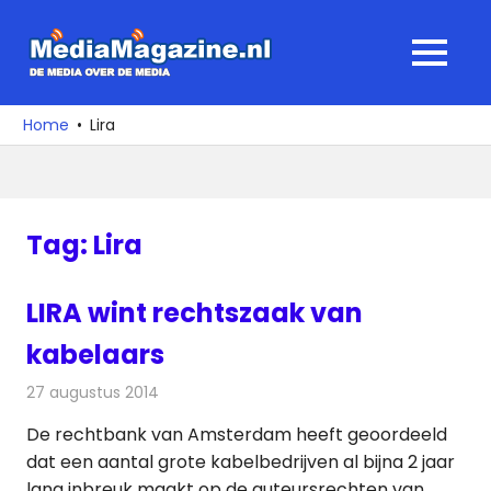
Ga
naar
MediaMagaz
MENU
de
De
inhoud
media
Home
Lira
over
de
media
Tag:
Lira
LIRA wint rechtszaak van
kabelaars
27 augustus 2014
Redactie
Kabelzaken
De rechtbank van Amsterdam heeft geoordeeld
dat een aantal grote kabelbedrijven al bijna 2 jaar
lang inbreuk maakt op de auteursrechten van