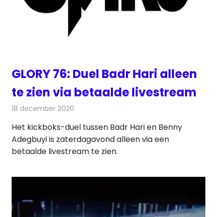
GLORY 76: Duel Badr Hari alleen
te zien via betaalde livestream
18 december 2020
Redactie
Televisienieuws
Het kickboks-duel tussen Badr Hari en Benny
Adegbuyi is zaterdagavond alleen via een
betaalde livestream te zien.