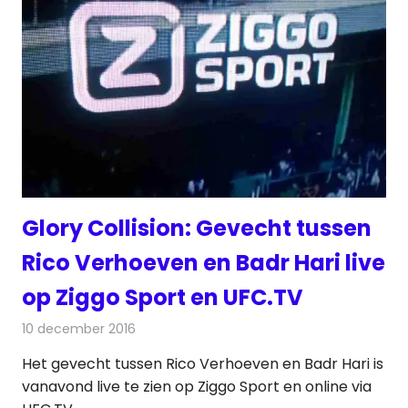
Glory Collision: Gevecht tussen
Rico Verhoeven en Badr Hari live
op Ziggo Sport en UFC.TV
10 december 2016
Redactie
Nieuws
,
Televisienieuws
Het gevecht tussen Rico Verhoeven en Badr Hari is
vanavond live te zien op Ziggo Sport en online via