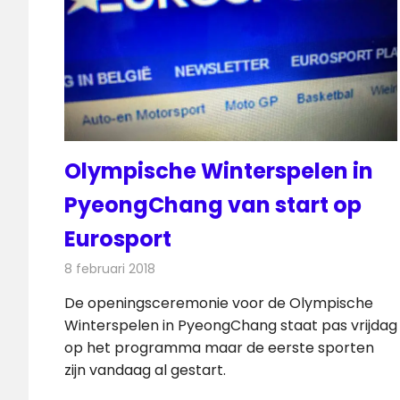
Olympische Winterspelen in
PyeongChang van start op
Eurosport
8 februari 2018
Redactie
Nieuws
,
Televisienieuws
De openingsceremonie voor de Olympische
Winterspelen in PyeongChang staat pas vrijdag
op het programma maar de eerste sporten
zijn vandaag al gestart.