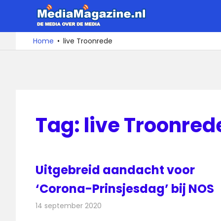
Ga
MediaMa
naar
de
De
Home
live Troonrede
media
inhoud
over
de
media
Tag:
live Troonred
Uitgebreid aandacht voor
‘Corona-Prinsjesdag’ bij NOS
14 september 2020
Redactie
Televisienieuws