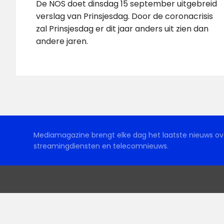
De NOS doet dinsdag 15 september uitgebreid
verslag van Prinsjesdag. Door de coronacrisis
zal Prinsjesdag er dit jaar anders uit zien dan
andere jaren.
Mediamagazine brengt elke dag het laatste nieuws ove
streamingdiensten en telecomnieuws.