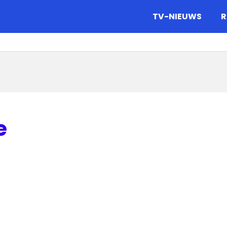
gazine.
TV-NIEUWS
R
e