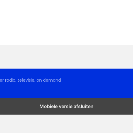
r radio, televisie, on demand
Mobiele versie afsluiten