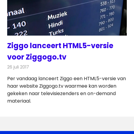
Ziggo lanceert HTML5-versie
voor Ziggogo.tv
26 juli 2017
Redactie
Nieuws
,
Televisienieuws
Per vandaag lanceert Ziggo een HTML5-versie van
haar website Ziggogo.tv waarmee kan worden
gekeken naar televisiezenders en on-demand
materiaal.