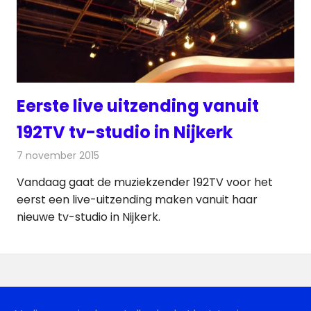
Eerste live uitzending vanuit
192TV tv-studio in Nijkerk
7 november 2015
Redactie
Nieuws
,
Televisienieuws
Vandaag gaat de muziekzender 192TV voor het
eerst een live-uitzending maken vanuit haar
nieuwe tv-studio in Nijkerk.