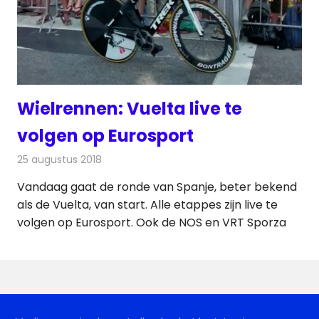
Wielrennen: Vuelta live te
volgen op Eurosport
25 augustus 2018
Redactie
Televisienieuws
Vandaag gaat de ronde van Spanje, beter bekend
als de Vuelta, van start. Alle etappes zijn live te
volgen op Eurosport. Ook de NOS en VRT Sporza