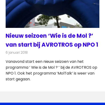
Nieuw seizoen ‘Wie is de Mol ?’
van start bij AVROTROS op NPO 1
6 januari 2018
Redactie
Nieuws
,
Televisienieuws
Vanavond start een nieuw seizoen van het
programma ‘ Wie is de Mol ? ’ bij de AVROTROS op
NPO 1. Ook het programma ‘MolTalk’ is weer van
start gegaan.