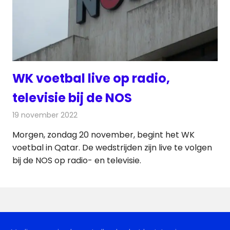
WK voetbal live op radio,
televisie bij de NOS
19 november 2022
Redactie
Radionieuws
Morgen, zondag 20 november, begint het WK
voetbal in Qatar. De wedstrijden zijn live te volgen
bij de NOS op radio- en televisie.