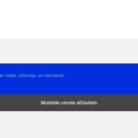
r radio, televisie, on demand
Mobiele versie afsluiten