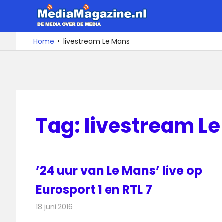
Ga
MediaMa
naar
de
De
Home
livestream Le Mans
media
inhoud
over
de
media
Tag:
livestream L
’24 uur van Le Mans’ live op
Eurosport 1 en RTL 7
18 juni 2016
Redactie
Nieuws
,
Televisienieuws