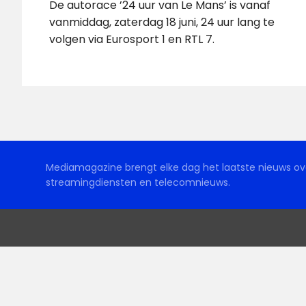
De autorace ’24 uur van Le Mans’ is vanaf
vanmiddag, zaterdag 18 juni, 24 uur lang te
volgen via Eurosport 1 en RTL 7.
Mediamagazine brengt elke dag het laatste nieuws ove
streamingdiensten en telecomnieuws.