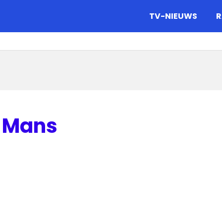
gazine.
TV-NIEUWS
R
e Mans