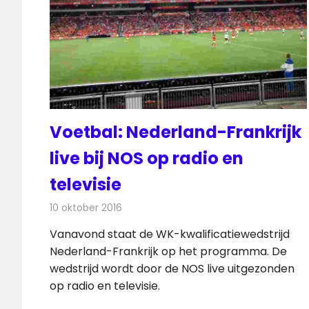
Voetbal: Nederland-Frankrijk
live bij NOS op radio en
televisie
10 oktober 2016
Redactie
Nieuws
,
Radionieuws
,
Televisienieuws
Vanavond staat de WK-kwalificatiewedstrijd
Nederland-Frankrijk op het programma. De
wedstrijd wordt door de NOS live uitgezonden
op radio en televisie.