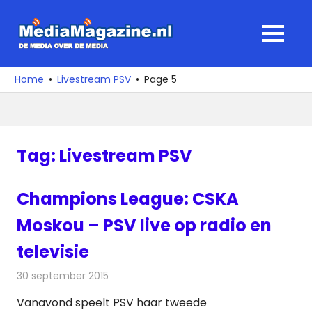
Ga
naar
MediaMagaz
MENU
de
De
inhoud
media
Home
Livestream PSV
Page 5
over
de
media
Tag:
Livestream PSV
Champions League: CSKA
Moskou – PSV live op radio en
televisie
30 september 2015
Redactie
Internet
,
Nieuws
,
Radionieuws
,
Televisienieuws
Vanavond speelt PSV haar tweede