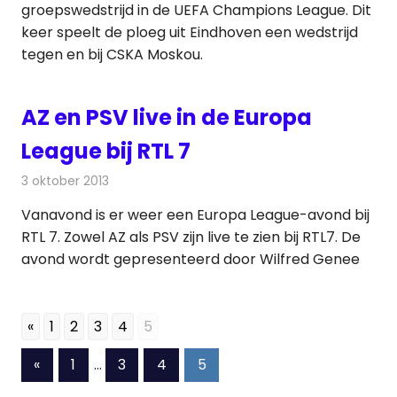
groepswedstrijd in de UEFA Champions League. Dit
keer speelt de ploeg uit Eindhoven een wedstrijd
tegen en bij CSKA Moskou.
AZ en PSV live in de Europa
League bij RTL 7
3 oktober 2013
Redactie
Televisienieuws
Vanavond is er weer een Europa League-avond bij
RTL 7. Zowel AZ als PSV zijn live te zien bij RTL7. De
avond wordt gepresenteerd door Wilfred Genee
«
1
2
3
4
5
Berichten
Vorige
«
1
…
3
4
5
berichten