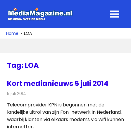
Ga
naar
MediaMagaz
MENU
de
De
inhoud
media
Home
LOA
over
de
media
Tag:
LOA
Kort medianieuws 5 juli 2014
5 juli 2014
Redactie
Andere media over de media
Telecomprovider KPN is begonnen met de
landelijke uitrol van zijn Fon-netwerk in Nederland,
waarbij klanten via elkaars modems via wifi kunnen
internetten.