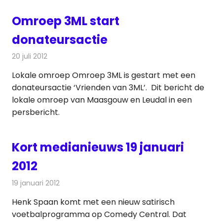
Omroep 3ML start
donateursactie
20 juli 2012
Redactie
Radionieuws
Lokale omroep Omroep 3ML is gestart met een
donateursactie ‘Vrienden van 3ML’. Dit bericht de
lokale omroep van Maasgouw en Leudal in een
persbericht.
Kort medianieuws 19 januari
2012
19 januari 2012
Redactie
Andere media over de media
Henk Spaan komt met een nieuw satirisch
voetbalprogramma op Comedy Central. Dat