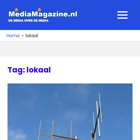
Ga
naar
MediaMagaz
MENU
de
De
inhoud
media
Home
lokaal
over
de
media
Tag:
lokaal