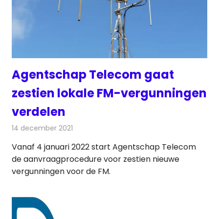
Agentschap Telecom gaat
zestien lokale FM-vergunningen
verdelen
14 december 2021
Redactie
Radionieuws
Vanaf 4 januari 2022 start Agentschap Telecom
de aanvraagprocedure voor zestien nieuwe
vergunningen voor de FM.