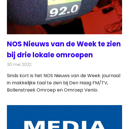
NOS Nieuws van de Week te zien
bij drie lokale omroepen
30 mei 2022
Redactie
Televisienieuws
Sinds kort is het NOS Nieuws van de Week: journaal
in makkelijke taal te zien bij Den Haag FM/TV,
Bollenstreek Omroep en Omroep Venlo.