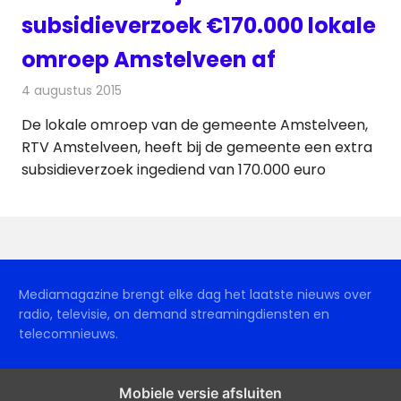
subsidieverzoek €170.000 lokale
omroep Amstelveen af
4 augustus 2015
Redactie
Nieuws
,
Radionieuws
,
Televisienieuws
De lokale omroep van de gemeente Amstelveen,
RTV Amstelveen, heeft bij de gemeente een extra
subsidieverzoek ingediend van 170.000 euro
Mediamagazine brengt elke dag het laatste nieuws over
radio, televisie, on demand streamingdiensten en
telecomnieuws.
Mobiele versie afsluiten