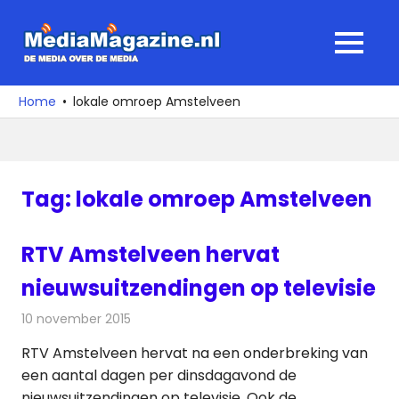
Ga
naar
MediaMagaz
MENU
de
De
inhoud
media
Home
lokale omroep Amstelveen
over
de
media
Tag:
lokale omroep Amstelveen
RTV Amstelveen hervat
nieuwsuitzendingen op televisie
10 november 2015
Redactie
Nieuws
,
Radionieuws
,
Televisienieuws
RTV Amstelveen hervat na een onderbreking van
een aantal dagen per dinsdagavond de
nieuwsuitzendingen op televisie. Ook de