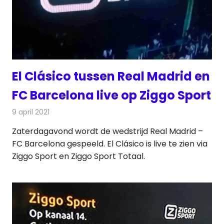
El Clásico tussen Real Madrid en
FC Barcelona live op Ziggo Sport
9 april 2021
Redactie
Televisienieuws
Zaterdagavond wordt de wedstrijd Real Madrid –
FC Barcelona gespeeld. El Clásico is live te zien via
Ziggo Sport en Ziggo Sport Totaal.