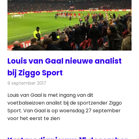
Louis van Gaal nieuwe analist
bij Ziggo Sport
9 september 2017
Redactie
Nieuws
,
Televisienieuws
Louis van Gaal is met ingang van dit
voetbalseizoen analist bij de sportzender Ziggo
Sport. Van Gaal is op woensdag 27 september
voor het eerst te zien