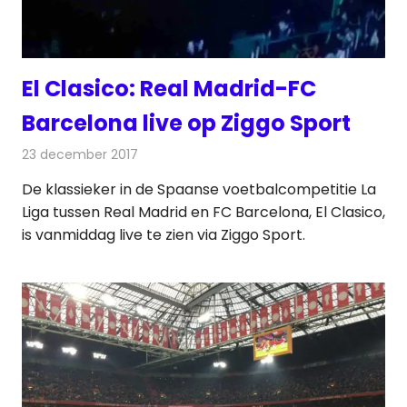
El Clasico: Real Madrid-FC
Barcelona live op Ziggo Sport
23 december 2017
Redactie
Nieuws
,
Televisienieuws
De klassieker in de Spaanse voetbalcompetitie La
Liga tussen Real Madrid en FC Barcelona, El Clasico,
is vanmiddag live te zien via Ziggo Sport.