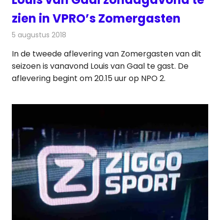
zien in VPRO’s Zomergasten
5 augustus 2018
Redactie
Televisienieuws
In de tweede aflevering van Zomergasten van dit
seizoen is vanavond Louis van Gaal te gast. De
aflevering begint om 20.15 uur op NPO 2.