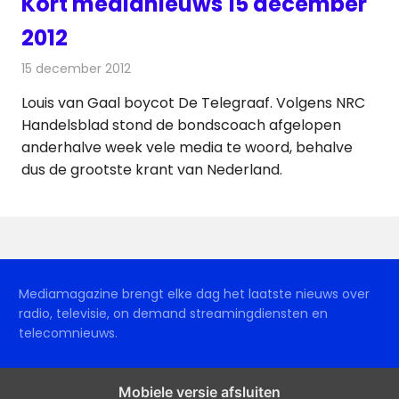
Kort medianieuws 15 december
2012
15 december 2012
Redactie
Andere media over de media
Louis van Gaal boycot De Telegraaf. Volgens NRC
Handelsblad stond de bondscoach afgelopen
anderhalve week vele media te woord, behalve
dus de grootste krant van Nederland.
Mediamagazine brengt elke dag het laatste nieuws over
radio, televisie, on demand streamingdiensten en
telecomnieuws.
Mobiele versie afsluiten