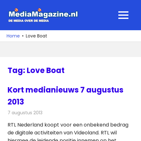
Ga
naar
MediaMagaz
MENU
de
De
inhoud
media
Home
Love Boat
over
de
media
Tag:
Love Boat
Kort medianieuws 7 augustus
2013
7 augustus 2013
Redactie
Andere media over de media
RTL Nederland koopt voor een onbekend bedrag
de digitale activiteiten van Videoland. RTL wil
hiermee de leidende positie innemen op het