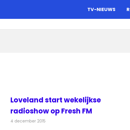
gazine.
TV-NIEUWS
R
Loveland start wekelijkse
radioshow op Fresh FM
4 december 2015
Redactie
Nieuws
,
Radionieuws