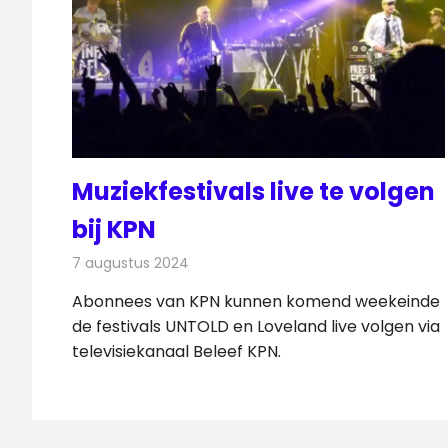
Muziekfestivals live te volgen
bij KPN
7 augustus 2024
Redactie
Televisienieuws
Abonnees van KPN kunnen komend weekeinde
de festivals UNTOLD en Loveland live volgen via
televisiekanaal Beleef KPN.