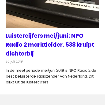
Luistercijfers mei/juni: NPO
Radio 2 marktleider, 538 kruipt
dichterbij
30 juli 2019
Redactie
Radionieuws
In de meetperiode mei/juni 2019 is NPO Radio 2 de
best beluisterde radiozender van Nederland. Dit
blijkt uit de luistercijfers