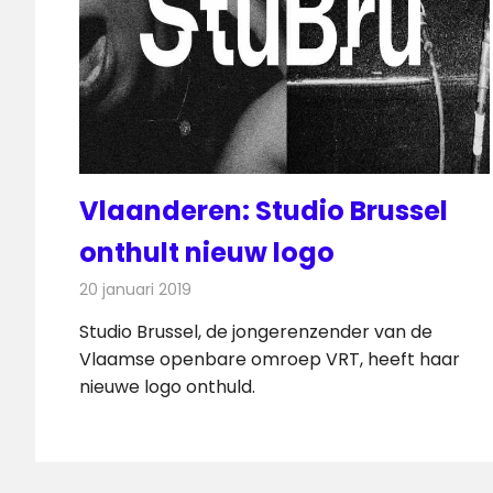
Vlaanderen: Studio Brussel
onthult nieuw logo
20 januari 2019
Redactie
Radionieuws
Studio Brussel, de jongerenzender van de
Vlaamse openbare omroep VRT, heeft haar
nieuwe logo onthuld.