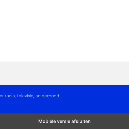
r radio, televisie, on demand
Mobiele versie afsluiten