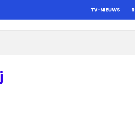
gazine.
TV-NIEUWS
R
j