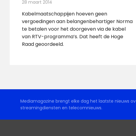
28 maart 2014
Redactie
Kabelzaken
Kabelmaatschappijen hoeven geen
vergoedingen aan belangenbehartiger Norma
te betalen voor het doorgeven via de kabel
van RTV-programma’s. Dat heeft de Hoge
Raad geoordeeld.
Mediamagazine brengt elke dag het laatste nieuws ove
streamingdiensten en telecomnieuws.