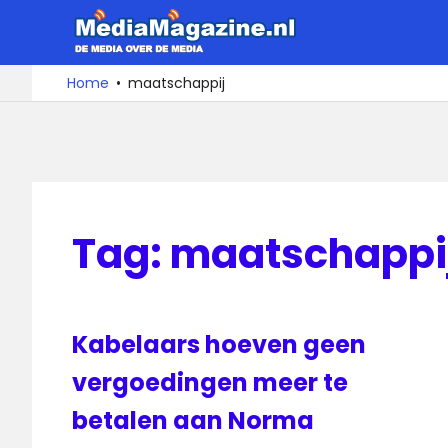
Ga
MediaMa
naar
de
De
Home
maatschappij
media
inhoud
over
de
media
Tag:
maatschappi
Kabelaars hoeven geen
vergoedingen meer te
betalen aan Norma