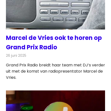
Marcel de Vries ook te horen op
Grand Prix Radio
26 juni 2025
Redactie
Radionieuws
Grand Prix Radio breidt haar team met DJ’s verder
uit met de komst van radiopresentator Marcel de
Vries.