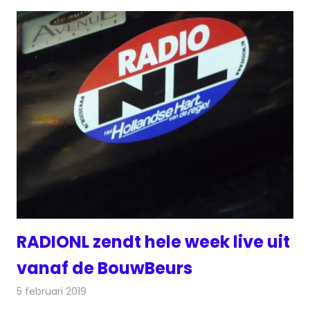
RADIONL zendt hele week live uit
vanaf de BouwBeurs
5 februari 2019
Redactie
Radionieuws