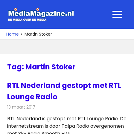
Ga
naar
MediaMagaz
MENU
de
De
inhoud
media
Home
Martin Stoker
over
de
media
Tag:
Martin Stoker
RTL Nederland gestopt met RTL
Lounge Radio
13 maart 2017
Redactie
Nieuws
,
Radionieuws
RTL Nederland is gestopt met RTL Lounge Radio. De
internetstream is door Talpa Radio overgenomen
met Sky Radio Smooth Hits.