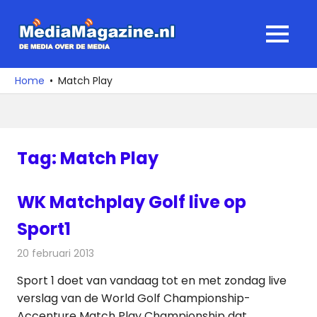
Ga
naar
MediaMagaz
MENU
de
De
inhoud
media
Home
Match Play
over
de
media
Tag:
Match Play
WK Matchplay Golf live op
Sport1
20 februari 2013
Redactie
Televisienieuws
Sport 1 doet van vandaag tot en met zondag live
verslag van de World Golf Championship-
Accenture Match Play Championship dat