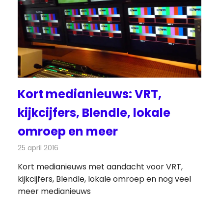
Kort medianieuws: VRT,
kijkcijfers, Blendle, lokale
omroep en meer
25 april 2016
Redactie
Andere media over de media
,
Nieuws
Kort medianieuws met aandacht voor VRT,
kijkcijfers, Blendle, lokale omroep en nog veel
meer medianieuws