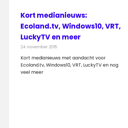
Kort medianieuws:
Ecoland.tv, Windows10, VRT,
LuckyTV en meer
24 november 2015
Redactie
Andere media over de media
Kort medianieuws met aandacht voor
Ecoland.tv, Windows10, VRT, LuckyTV en nog
veel meer