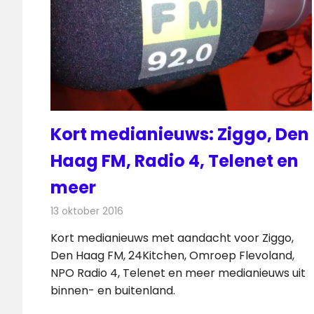
Kort medianieuws: Ziggo, Den
Haag FM, Radio 4, Telenet en
meer
13 oktober 2016
Redactie
Andere media over de media
,
Nieuws
Kort medianieuws met aandacht voor Ziggo,
Den Haag FM, 24Kitchen, Omroep Flevoland,
NPO Radio 4, Telenet en meer medianieuws uit
binnen- en buitenland.