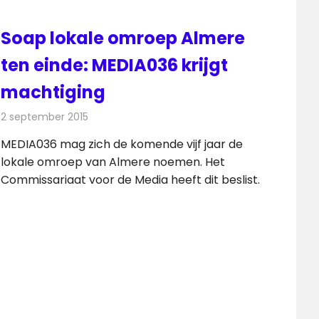
Soap lokale omroep Almere
ten einde: MEDIA036 krijgt
machtiging
2 september 2015
Redactie
Nieuws
,
Radionieuws
,
Televisienieuws
MEDIA036 mag zich de komende vijf jaar de
lokale omroep van Almere noemen. Het
Commissariaat voor de Media heeft dit beslist.