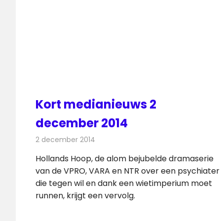
Kort medianieuws 2
december 2014
2 december 2014
Redactie
Andere media over de media
Hollands Hoop, de alom bejubelde dramaserie
van de VPRO, VARA en NTR over een psychiater
die tegen wil en dank een wietimperium moet
runnen, krijgt een vervolg.