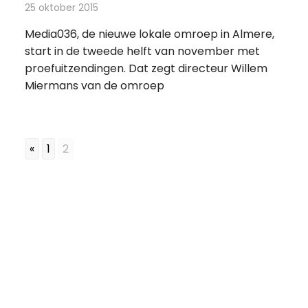
25 oktober 2015
Redactie
Nieuws
,
Radionieuws
,
Televisienieuws
Media036, de nieuwe lokale omroep in Almere,
start in de tweede helft van november met
proefuitzendingen. Dat zegt directeur Willem
Miermans van de omroep
«
1
2