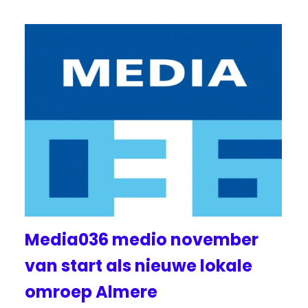
Media036 medio november
van start als nieuwe lokale
omroep Almere