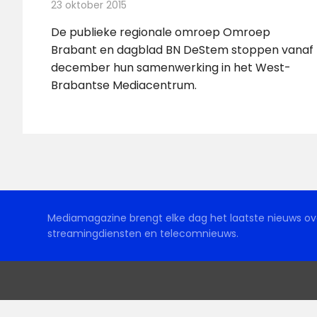
23 oktober 2015
Redactie
Nieuws
,
Radionieuws
,
Televisienieuws
De publieke regionale omroep Omroep
Brabant en dagblad BN DeStem stoppen vanaf
december hun samenwerking in het West-
Brabantse Mediacentrum.
Mediamagazine brengt elke dag het laatste nieuws ove
streamingdiensten en telecomnieuws.