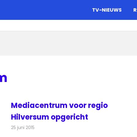
gazine.
TV-NIEUWS
R
m
Mediacentrum voor regio
Hilversum opgericht
25 juni 2015
Redactie
Nieuws
,
Radionieuws
,
Televisienieuws