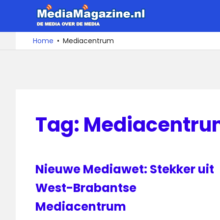
Ga
MediaMa
naar
de
De
Home
Mediacentrum
media
inhoud
over
de
media
Tag:
Mediacentru
Nieuwe Mediawet: Stekker uit
West-Brabantse
Mediacentrum