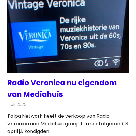
Radio Veronica nu eigendom
van Mediahuis
1 juli 2023
Redactie
Radionieuws
Talpa Network heeft de verkoop van Radio
Veronica aan Mediahuis groep formeel afgerond. 3
april j.l. kondigden