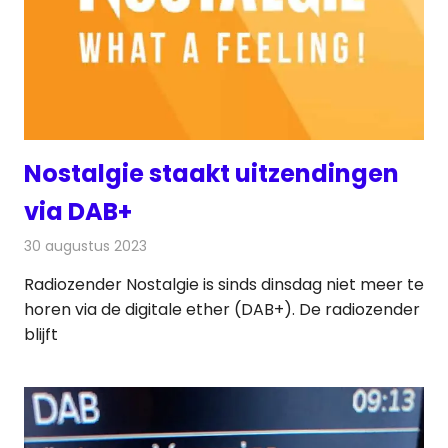
Nostalgie staakt uitzendingen
via DAB+
30 augustus 2023
Redactie
Radionieuws
Radiozender Nostalgie is sinds dinsdag niet meer te
horen via de digitale ether (DAB+). De radiozender
blijft