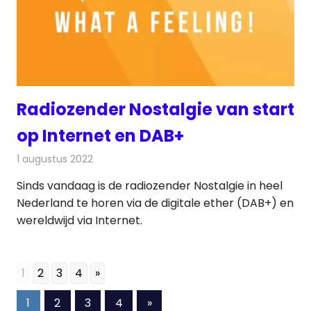
Radiozender Nostalgie van start
op Internet en DAB+
1 augustus 2022
Redactie
Radionieuws
Sinds vandaag is de radiozender Nostalgie in heel
Nederland te horen via de digitale ether (DAB+) en
wereldwijd via Internet.
1
2
3
4
»
Berichten
Volgende
1
2
3
4
»