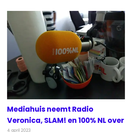
Mediahuis neemt Radio
Veronica, SLAM! en 100% NL over
4 april 2023
Redactie
Radionieuws