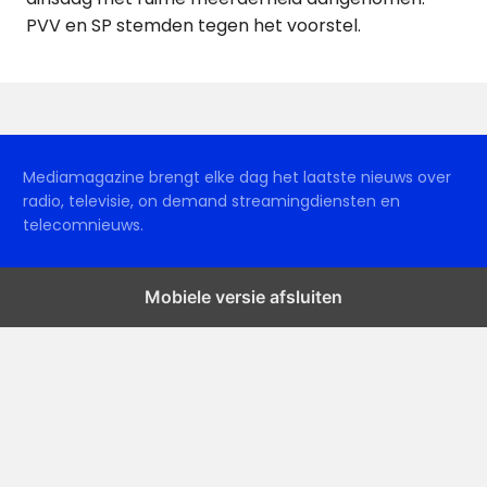
PVV en SP stemden tegen het voorstel.
Mediamagazine brengt elke dag het laatste nieuws over
radio, televisie, on demand streamingdiensten en
telecomnieuws.
Mobiele versie afsluiten