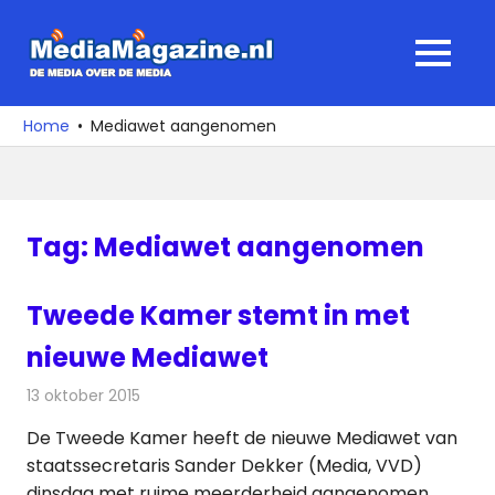
Ga
naar
MediaMagaz
MENU
de
De
inhoud
media
Home
Mediawet aangenomen
over
de
media
Tag:
Mediawet aangenomen
Tweede Kamer stemt in met
nieuwe Mediawet
13 oktober 2015
Redactie
Nieuws
,
Radionieuws
,
Televisienieuws
De Tweede Kamer heeft de nieuwe Mediawet van
staatssecretaris Sander Dekker (Media, VVD)
dinsdag met ruime meerderheid aangenomen.