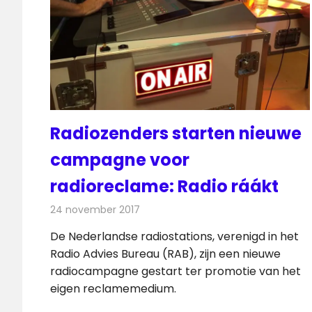
Radiozenders starten nieuwe
campagne voor
radioreclame: Radio ráákt
24 november 2017
Redactie
Nieuws
,
Radionieuws
De Nederlandse radiostations, verenigd in het
Radio Advies Bureau (RAB), zijn een nieuwe
radiocampagne gestart ter promotie van het
eigen reclamemedium.