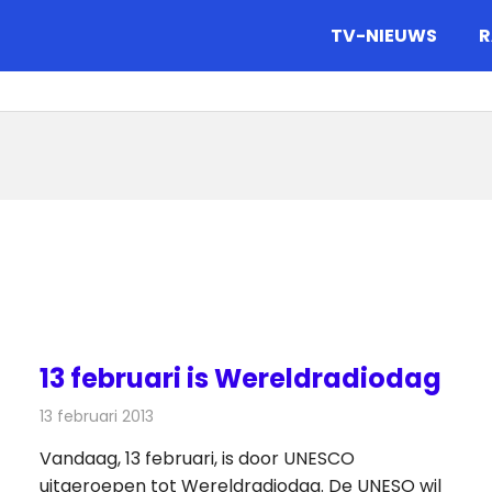
gazine.
TV-NIEUWS
R
13 februari is Wereldradiodag
13 februari 2013
Redactie
Radionieuws
Vandaag, 13 februari, is door UNESCO
uitgeroepen tot Wereldradiodag. De UNESO wil