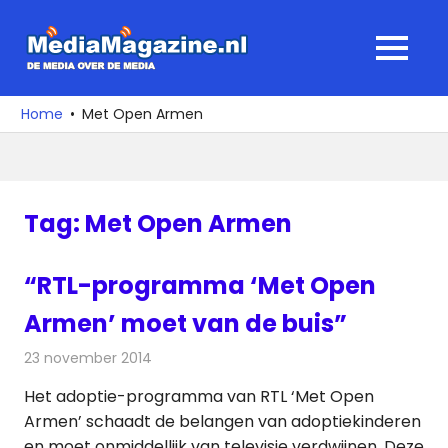
Ga
naar
MediaMagaz
MENU
de
De
inhoud
media
Home
Met Open Armen
over
de
media
Tag:
Met Open Armen
“RTL-programma ‘Met Open
Armen’ moet van de buis”
23 november 2014
Redactie
Televisienieuws
Het adoptie-programma van RTL ‘Met Open
Armen’ schaadt de belangen van adoptiekinderen
en moet onmiddellijk van televisie verdwijnen. Deze