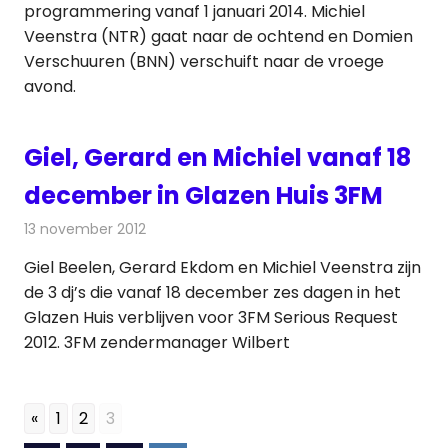
programmering vanaf 1 januari 2014. Michiel
Veenstra (NTR) gaat naar de ochtend en Domien
Verschuuren (BNN) verschuift naar de vroege
avond.
Giel, Gerard en Michiel vanaf 18
december in Glazen Huis 3FM
13 november 2012
Redactie
Radionieuws
Giel Beelen, Gerard Ekdom en Michiel Veenstra zijn
de 3 dj’s die vanaf 18 december zes dagen in het
Glazen Huis verblijven voor 3FM Serious Request
2012. 3FM zendermanager Wilbert
«
1
2
3