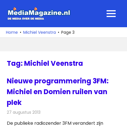
Ga
naar
MediaMagaz
MENU
de
De
inhoud
media
Home
Michiel Veenstra
Page 3
over
de
media
Tag:
Michiel Veenstra
Nieuwe programmering 3FM:
Michiel en Domien ruilen van
plek
27 augustus 2013
Redactie
Radionieuws
De publieke radiozender 3FM verandert zijn