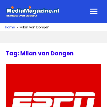
Ga
naar
MediaMagaz
MENU
de
De
inhoud
media
Home
Milan van Dongen
over
de
media
Tag:
Milan van Dongen