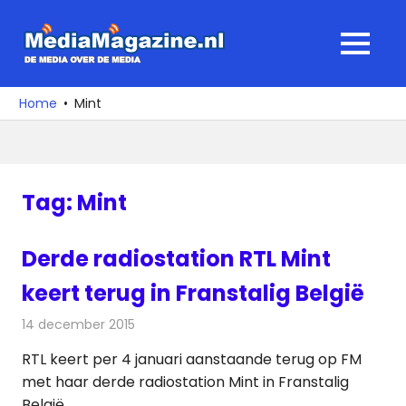
Ga
naar
MediaMagaz
MENU
de
De
inhoud
media
Home
Mint
over
de
media
Tag:
Mint
Derde radiostation RTL Mint
keert terug in Franstalig België
14 december 2015
Redactie
Nieuws
,
Radionieuws
RTL keert per 4 januari aanstaande terug op FM
met haar derde radiostation Mint in Franstalig
België.