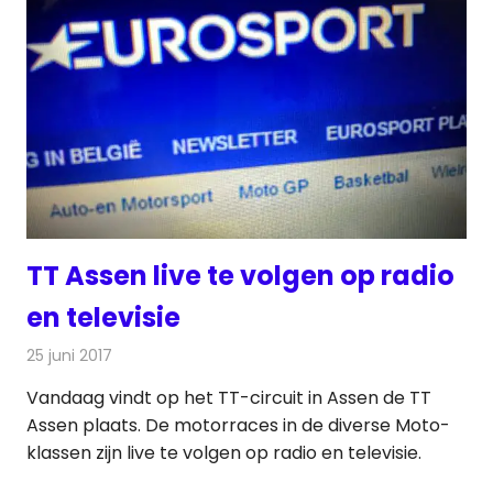
TT Assen live te volgen op radio
en televisie
25 juni 2017
Redactie
Nieuws
,
Radionieuws
,
Televisienieuws
Vandaag vindt op het TT-circuit in Assen de TT
Assen plaats. De motorraces in de diverse Moto-
klassen zijn live te volgen op radio en televisie.