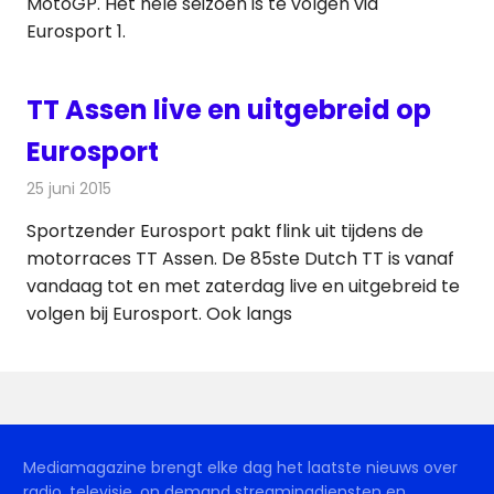
MotoGP. Het hele seizoen is te volgen via
Eurosport 1.
TT Assen live en uitgebreid op
Eurosport
25 juni 2015
Redactie
Nieuws
,
Televisienieuws
Sportzender Eurosport pakt flink uit tijdens de
motorraces TT Assen. De 85ste Dutch TT is vanaf
vandaag tot en met zaterdag live en uitgebreid te
volgen bij Eurosport. Ook langs
Mediamagazine brengt elke dag het laatste nieuws over
radio, televisie, on demand streamingdiensten en