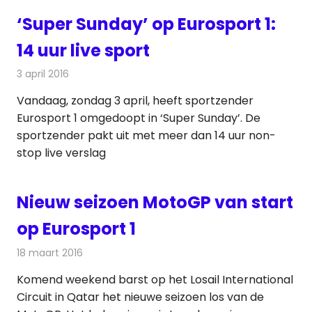
‘Super Sunday’ op Eurosport 1:
14 uur live sport
3 april 2016
Redactie
Nieuws
,
Televisienieuws
Vandaag, zondag 3 april, heeft sportzender
Eurosport 1 omgedoopt in ‘Super Sunday’. De
sportzender pakt uit met meer dan 14 uur non-
stop live verslag
Nieuw seizoen MotoGP van start
op Eurosport 1
18 maart 2016
Redactie
Nieuws
,
Televisienieuws
Komend weekend barst op het Losail International
Circuit in Qatar het nieuwe seizoen los van de