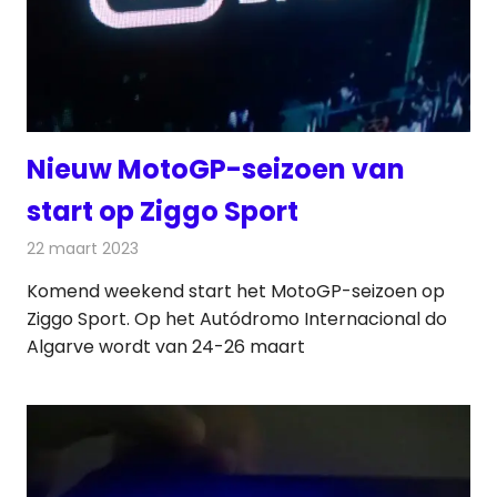
Nieuw MotoGP-seizoen van
start op Ziggo Sport
22 maart 2023
Redactie
Televisienieuws
Komend weekend start het MotoGP-seizoen op
Ziggo Sport. Op het Autódromo Internacional do
Algarve wordt van 24-26 maart