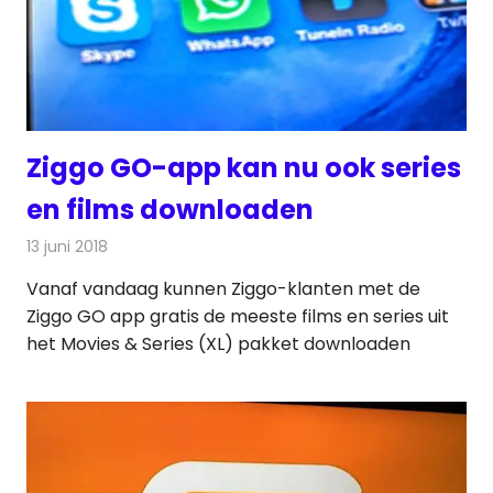
Ziggo GO-app kan nu ook series
en films downloaden
13 juni 2018
Redactie
Televisienieuws
Vanaf vandaag kunnen Ziggo-klanten met de
Ziggo GO app gratis de meeste films en series uit
het Movies & Series (XL) pakket downloaden