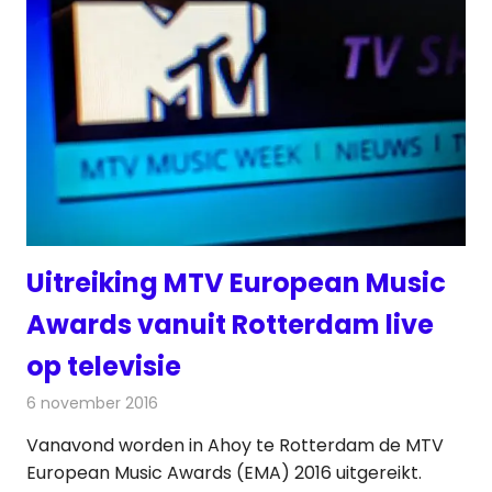
Uitreiking MTV European Music
Awards vanuit Rotterdam live
op televisie
6 november 2016
Redactie
Nieuws
,
Televisienieuws
Vanavond worden in Ahoy te Rotterdam de MTV
European Music Awards (EMA) 2016 uitgereikt.