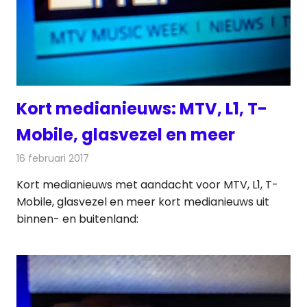
Kort medianieuws: MTV, L1, T-
Mobile, glasvezel en meer
16 februari 2017
Redactie
Andere media over de media
,
Nieuws
Kort medianieuws met aandacht voor MTV, L1, T-
Mobile, glasvezel en meer kort medianieuws uit
binnen- en buitenland: