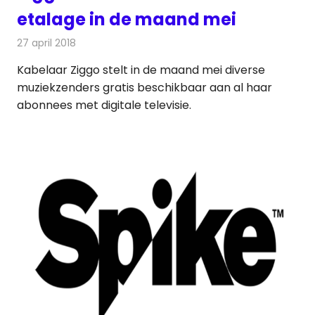
etalage in de maand mei
27 april 2018
Redactie
Nieuws
,
Televisienieuws
Kabelaar Ziggo stelt in de maand mei diverse
muziekzenders gratis beschikbaar aan al haar
abonnees met digitale televisie.