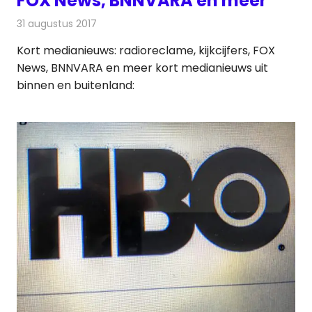
FOX News, BNNVARA en meer
31 augustus 2017
Redactie
Andere media over de media
,
Nieuws
Kort medianieuws: radioreclame, kijkcijfers, FOX
News, BNNVARA en meer kort medianieuws uit
binnen en buitenland: