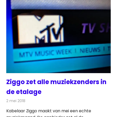
Ziggo zet alle muziekzenders in
de etalage
2 mei 2018
Redactie
Televisienieuws
Kabelaar Ziggo maakt van mei een echte