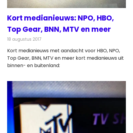
Kort medianieuws: NPO, HBO,
Top Gear, BNN, MTV en meer
18 augustus 2017
Redactie
Andere media over de media
,
Nieuws
Kort medianieuws met aandacht voor HBO, NPO,
Top Gear, BNN, MTV en meer kort medianieuws uit
binnen- en buitenland: