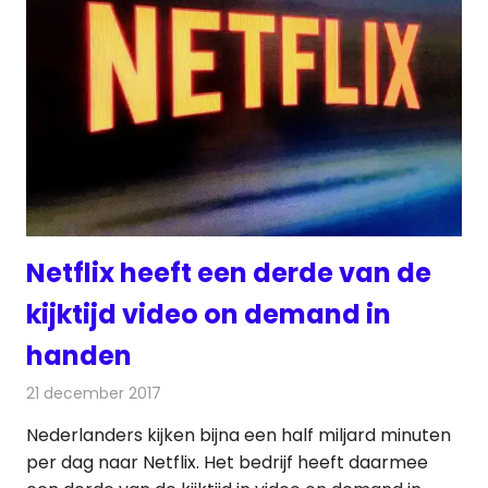
Netflix heeft een derde van de
kijktijd video on demand in
handen
21 december 2017
Redactie
Nieuws
,
Televisienieuws
Nederlanders kijken bijna een half miljard minuten
per dag naar Netflix. Het bedrijf heeft daarmee