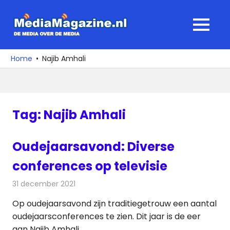
Ga
naar
MediaMagaz
MENU
de
De
inhoud
media
Home
Najib Amhali
over
de
media
Tag:
Najib Amhali
Oudejaarsavond: Diverse
conferences op televisie
31 december 2021
Redactie
Televisienieuws
Op oudejaarsavond zijn traditiegetrouw een aantal
oudejaarsconferences te zien. Dit jaar is de eer
aan Najib Amhali