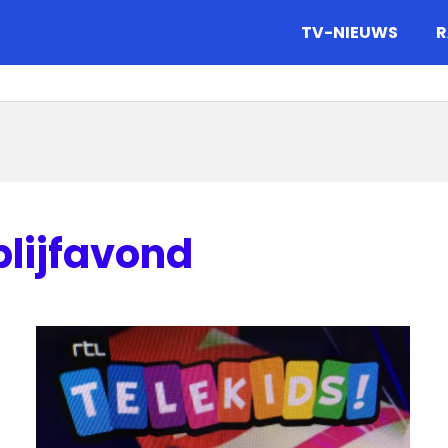
gazine.
TV-NIEUWS
R
blijfavond