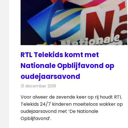
RTL Telekids komt met
Nationale Opblijfavond op
oudejaarsavond
31 december 2019
Redactie
Televisienieuws
Voor alweer de zevende keer op rij houdt RTL
Telekids 24/7 kinderen moeiteloos wakker op
oudejaarsavond met ‘De Nationale
Opblijfavond’.