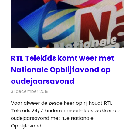
RTL Telekids komt weer met
Nationale Opblijfavond op
oudejaarsavond
31 december 2018
Redactie
Televisienieuws
Voor alweer de zesde keer op rij houdt RTL
Telekids 24/7 kinderen moeiteloos wakker op
oudejaarsavond met ‘De Nationale
Opblijfavond’.