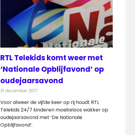
RTL Telekids komt weer met
‘Nationale Opblijfavond’ op
oudejaarsavond
31 december 2017
Redactie
Nieuws
,
Televisienieuws
Voor alweer de vijfde keer op rij houdt RTL
Telekids 24/7 kinderen moeiteloos wakker op
oudejaarsavond met ‘De Nationale
Opblijfavond’.