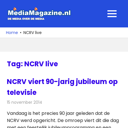
Ga
naar
MediaMagaz
MENU
de
De
inhoud
media
Home
NCRV live
over
de
media
Tag:
NCRV live
NCRV viert 90-jarig jubileum op
televisie
15 november 2014
Redactie
Televisienieuws
Vandaag is het precies 90 jaar geleden dat de
NCRV werd opgericht. De omroep viert dit die dag
met een feestelijk jubileumprogramma en een