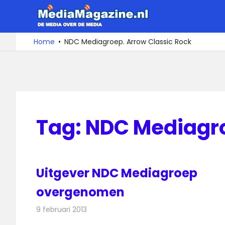
Ga
MediaMa
naar
de
De
Home
NDC Mediagroep. Arrow Classic Rock
media
inhoud
over
de
media
Tag:
NDC Mediagro
Uitgever NDC Mediagroep
overgenomen
9 februari 2013
Redactie
Radionieuws