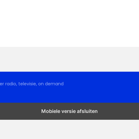
r radio, televisie, on demand
Mobiele versie afsluiten