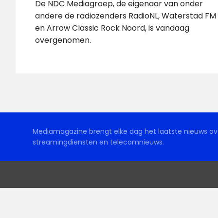
De NDC Mediagroep, de eigenaar van onder
andere de radiozenders RadioNL, Waterstad FM
en Arrow Classic Rock Noord, is vandaag
overgenomen.
Mediamagazine brengt elke dag het laatste nieuws ove
streamingdiensten en telecomnieuws.