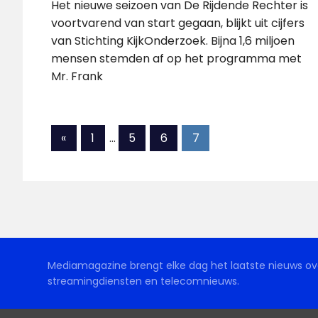
Het nieuwe seizoen van De Rijdende Rechter is
voortvarend van start gegaan, blijkt uit cijfers
van Stichting KijkOnderzoek. Bijna 1,6 miljoen
mensen stemden af op het programma met
Mr. Frank
Berichten
Vorige
«
1
…
5
6
7
berichten
paginering
Mediamagazine brengt elke dag het laatste nieuws ove
streamingdiensten en telecomnieuws.