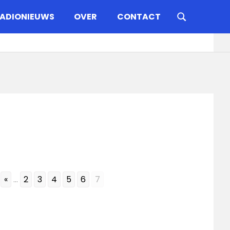
ADIONIEUWS
OVER
CONTACT
«
...
2
3
4
5
6
7