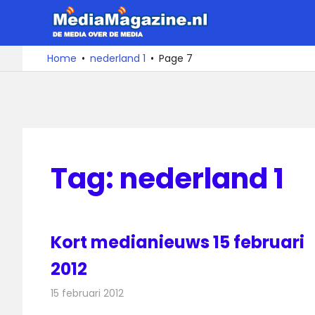
Ga
MediaMa
naar
de
De
Home
nederland 1
Page 7
media
inhoud
over
de
media
Tag:
nederland 1
Kort medianieuws 15 februari
2012
15 februari 2012
Redactie
Andere media over de media