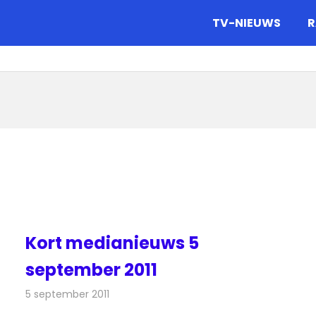
gazine.
TV-NIEUWS
R
Kort medianieuws 5
september 2011
5 september 2011
Redactie
Andere media over de media